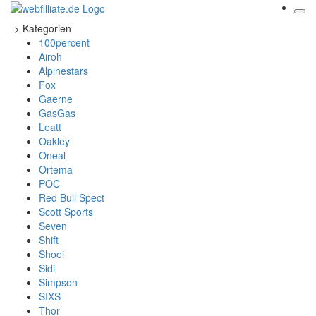
-> Kategorien
100percent
Airoh
Alpinestars
Fox
Gaerne
GasGas
Leatt
Oakley
Oneal
Ortema
POC
Red Bull Spect
Scott Sports
Seven
Shift
Shoei
Sidi
Simpson
SIXS
Thor