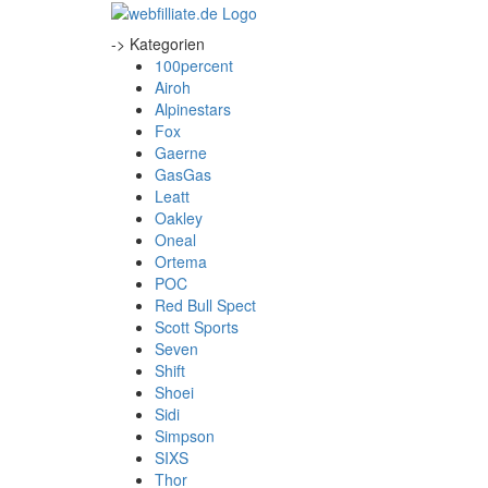
-> Kategorien
100percent
Airoh
Alpinestars
Fox
Gaerne
GasGas
Leatt
Oakley
Oneal
Ortema
POC
Red Bull Spect
Scott Sports
Seven
Shift
Shoei
Sidi
Simpson
SIXS
Thor