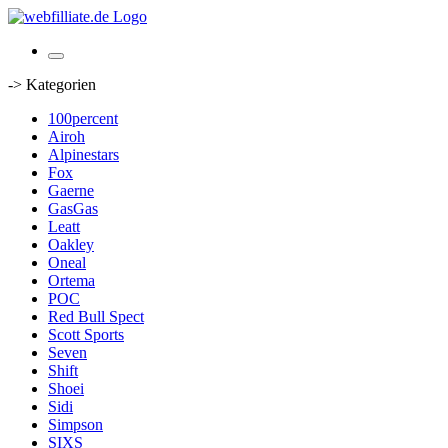
-> Kategorien
100percent
Airoh
Alpinestars
Fox
Gaerne
GasGas
Leatt
Oakley
Oneal
Ortema
POC
Red Bull Spect
Scott Sports
Seven
Shift
Shoei
Sidi
Simpson
SIXS