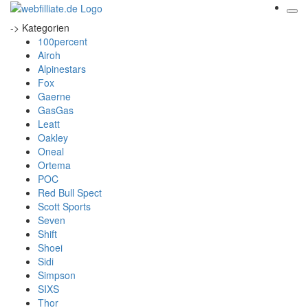
-> Kategorien
100percent
Airoh
Alpinestars
Fox
Gaerne
GasGas
Leatt
Oakley
Oneal
Ortema
POC
Red Bull Spect
Scott Sports
Seven
Shift
Shoei
Sidi
Simpson
SIXS
Thor