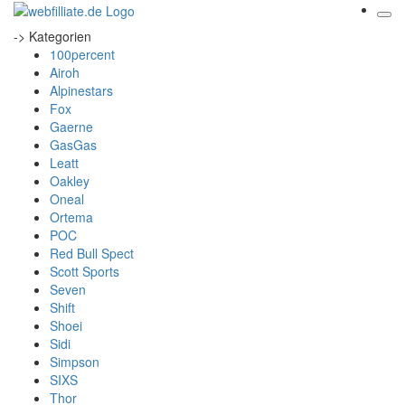
-> Kategorien
100percent
Airoh
Alpinestars
Fox
Gaerne
GasGas
Leatt
Oakley
Oneal
Ortema
POC
Red Bull Spect
Scott Sports
Seven
Shift
Shoei
Sidi
Simpson
SIXS
Thor