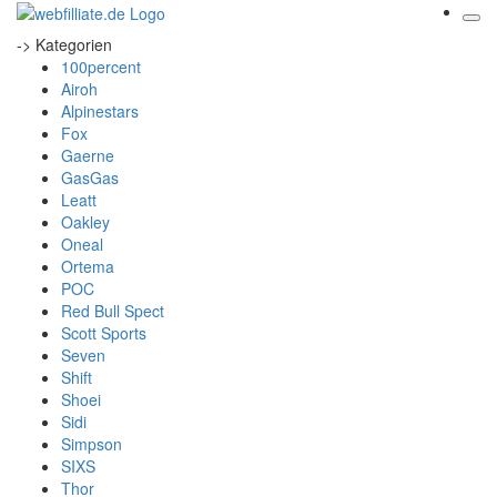
-> Kategorien
100percent
Airoh
Alpinestars
Fox
Gaerne
GasGas
Leatt
Oakley
Oneal
Ortema
POC
Red Bull Spect
Scott Sports
Seven
Shift
Shoei
Sidi
Simpson
SIXS
Thor