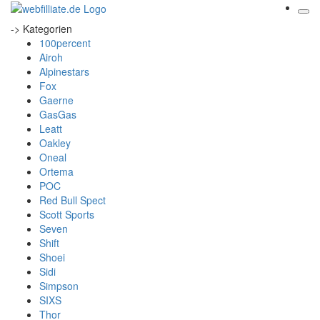
-> Kategorien
100percent
Airoh
Alpinestars
Fox
Gaerne
GasGas
Leatt
Oakley
Oneal
Ortema
POC
Red Bull Spect
Scott Sports
Seven
Shift
Shoei
Sidi
Simpson
SIXS
Thor