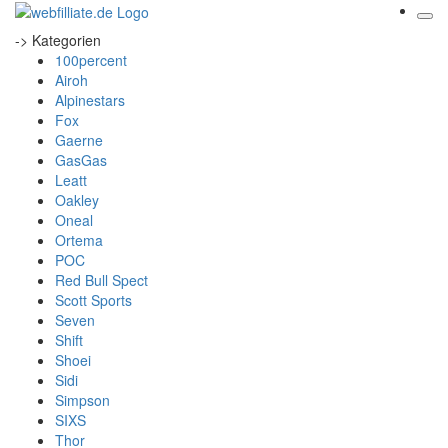
-> Kategorien
100percent
Airoh
Alpinestars
Fox
Gaerne
GasGas
Leatt
Oakley
Oneal
Ortema
POC
Red Bull Spect
Scott Sports
Seven
Shift
Shoei
Sidi
Simpson
SIXS
Thor