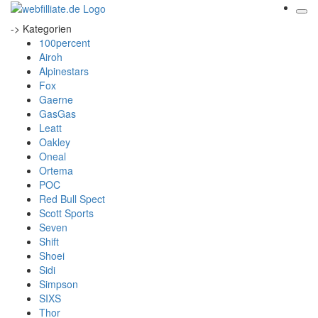
-> Kategorien
100percent
Airoh
Alpinestars
Fox
Gaerne
GasGas
Leatt
Oakley
Oneal
Ortema
POC
Red Bull Spect
Scott Sports
Seven
Shift
Shoei
Sidi
Simpson
SIXS
Thor