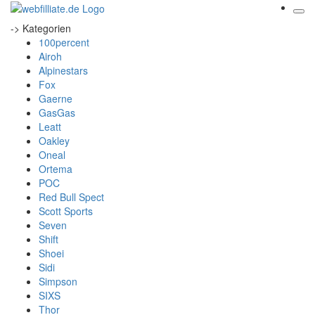
-> Kategorien
100percent
Airoh
Alpinestars
Fox
Gaerne
GasGas
Leatt
Oakley
Oneal
Ortema
POC
Red Bull Spect
Scott Sports
Seven
Shift
Shoei
Sidi
Simpson
SIXS
Thor