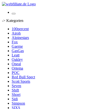
-> Kategorien
100percent
Airoh
Alpinestars
Fox
Gaerne
GasGas
Leatt
Oakley
Oneal
Ortema
POC
Red Bull Spect
Scott Sports
Seven
Shift
Shoei
Sidi
Simpson
SIXS