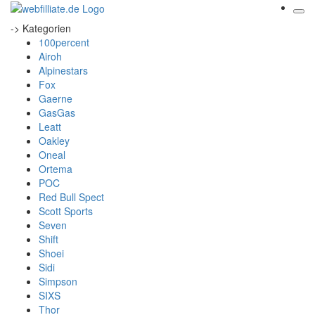
-> Kategorien
100percent
Airoh
Alpinestars
Fox
Gaerne
GasGas
Leatt
Oakley
Oneal
Ortema
POC
Red Bull Spect
Scott Sports
Seven
Shift
Shoei
Sidi
Simpson
SIXS
Thor