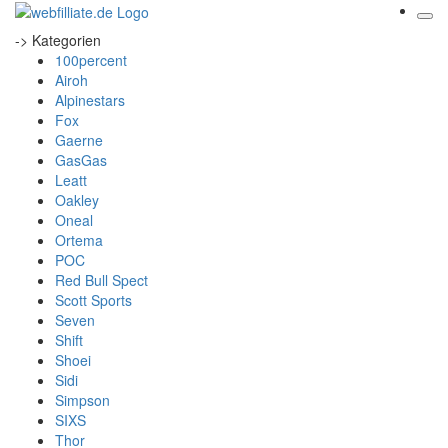
-> Kategorien
100percent
Airoh
Alpinestars
Fox
Gaerne
GasGas
Leatt
Oakley
Oneal
Ortema
POC
Red Bull Spect
Scott Sports
Seven
Shift
Shoei
Sidi
Simpson
SIXS
Thor