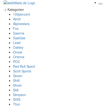
-> Kategorien
100percent
Airoh
Alpinestars
Fox
Gaerne
GasGas
Leatt
Oakley
Oneal
Ortema
POC
Red Bull Spect
Scott Sports
Seven
Shift
Shoei
Sidi
Simpson
SIXS
Thor