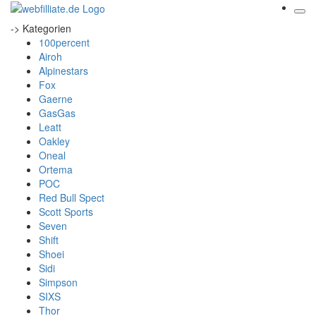
-> Kategorien
100percent
Airoh
Alpinestars
Fox
Gaerne
GasGas
Leatt
Oakley
Oneal
Ortema
POC
Red Bull Spect
Scott Sports
Seven
Shift
Shoei
Sidi
Simpson
SIXS
Thor