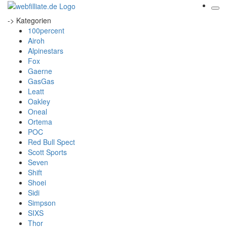
-> Kategorien
100percent
Airoh
Alpinestars
Fox
Gaerne
GasGas
Leatt
Oakley
Oneal
Ortema
POC
Red Bull Spect
Scott Sports
Seven
Shift
Shoei
Sidi
Simpson
SIXS
Thor