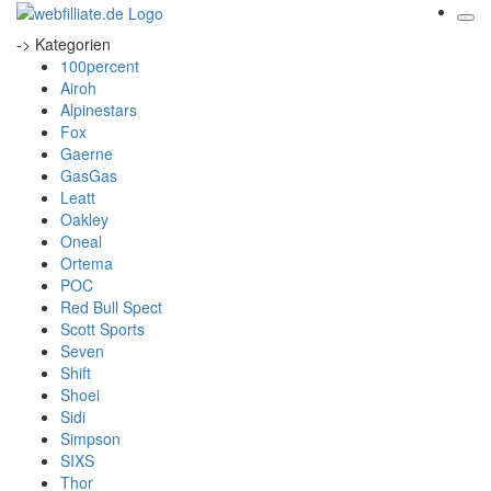
-> Kategorien
100percent
Airoh
Alpinestars
Fox
Gaerne
GasGas
Leatt
Oakley
Oneal
Ortema
POC
Red Bull Spect
Scott Sports
Seven
Shift
Shoei
Sidi
Simpson
SIXS
Thor