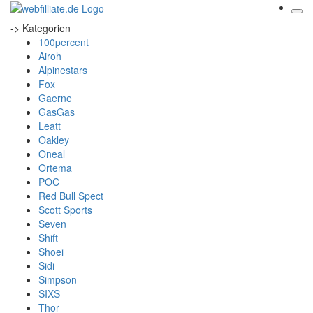
-> Kategorien
100percent
Airoh
Alpinestars
Fox
Gaerne
GasGas
Leatt
Oakley
Oneal
Ortema
POC
Red Bull Spect
Scott Sports
Seven
Shift
Shoei
Sidi
Simpson
SIXS
Thor