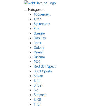
-> Kategorien
100percent
Airoh
Alpinestars
Fox
Gaerne
GasGas
Leatt
Oakley
Oneal
Ortema
POC
Red Bull Spect
Scott Sports
Seven
Shift
Shoei
Sidi
Simpson
SIXS
Thor