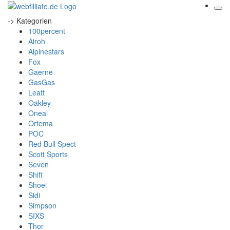
-> Kategorien
100percent
Airoh
Alpinestars
Fox
Gaerne
GasGas
Leatt
Oakley
Oneal
Ortema
POC
Red Bull Spect
Scott Sports
Seven
Shift
Shoei
Sidi
Simpson
SIXS
Thor