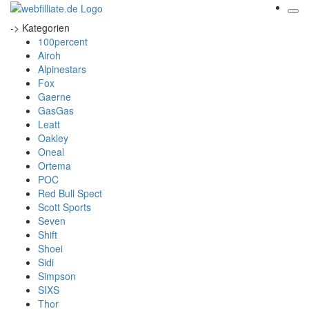
-> Kategorien
100percent
Airoh
Alpinestars
Fox
Gaerne
GasGas
Leatt
Oakley
Oneal
Ortema
POC
Red Bull Spect
Scott Sports
Seven
Shift
Shoei
Sidi
Simpson
SIXS
Thor