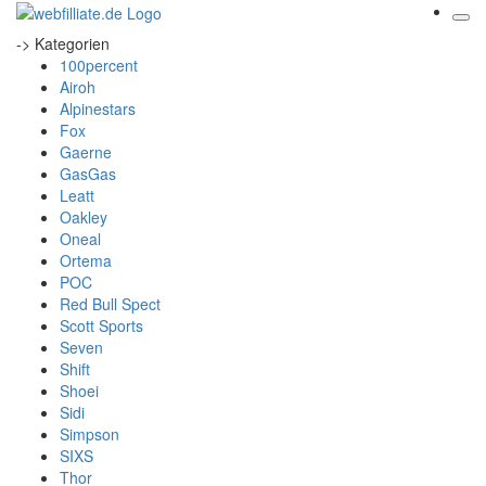
-> Kategorien
100percent
Airoh
Alpinestars
Fox
Gaerne
GasGas
Leatt
Oakley
Oneal
Ortema
POC
Red Bull Spect
Scott Sports
Seven
Shift
Shoei
Sidi
Simpson
SIXS
Thor