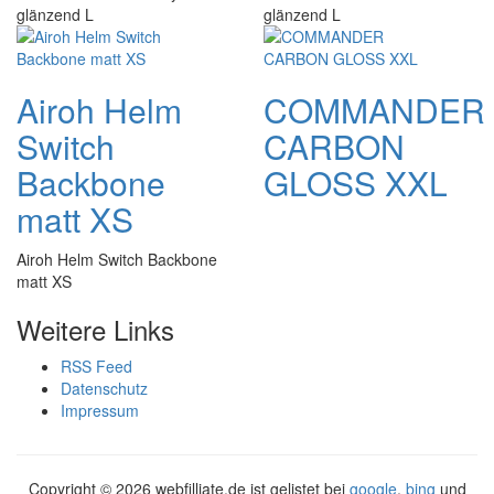
glänzend L
glänzend L
Airoh Helm
COMMANDER
Switch
CARBON
Backbone
GLOSS XXL
matt XS
Airoh Helm Switch Backbone
matt XS
Weitere Links
RSS Feed
Datenschutz
Impressum
Copyright ©
2026 webfilliate.de ist gelistet bei
google
,
bing
und