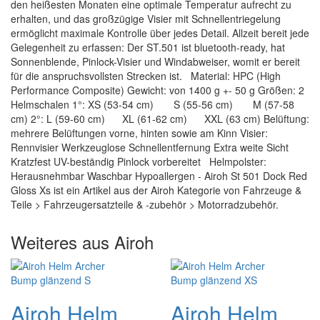
den heißesten Monaten eine optimale Temperatur aufrecht zu
erhalten, und das großzügige Visier mit Schnellentriegelung
ermöglicht maximale Kontrolle über jedes Detail. Allzeit bereit jede
Gelegenheit zu erfassen: Der ST.501 ist bluetooth-ready, hat
Sonnenblende, Pinlock-Visier und Windabweiser, womit er bereit
für die anspruchsvollsten Strecken ist. Material: HPC (High
Performance Composite) Gewicht: von 1400 g +- 50 g Größen: 2
Helmschalen 1°: XS (53-54 cm) S (55-56 cm) M (57-58
cm) 2°: L (59-60 cm) XL (61-62 cm) XXL (63 cm) Belüftung:
mehrere Belüftungen vorne, hinten sowie am Kinn Visier:
Rennvisier Werkzeuglose Schnellentfernung Extra weite Sicht
Kratzfest UV-beständig Pinlock vorbereitet Helmpolster:
Herausnehmbar Waschbar Hypoallergen - Airoh St 501 Dock Red
Gloss Xs ist ein Artikel aus der Airoh Kategorie von Fahrzeuge &
Teile > Fahrzeugersatzteile & -zubehör > Motorradzubehör.
Weiteres aus Airoh
Airoh Helm
Airoh Helm