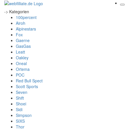
-> Kategorien
100percent
Airoh
Alpinestars
Fox
Gaerne
GasGas
Leatt
Oakley
Oneal
Ortema
POC
Red Bull Spect
Scott Sports
Seven
Shift
Shoei
Sidi
Simpson
SIXS
Thor