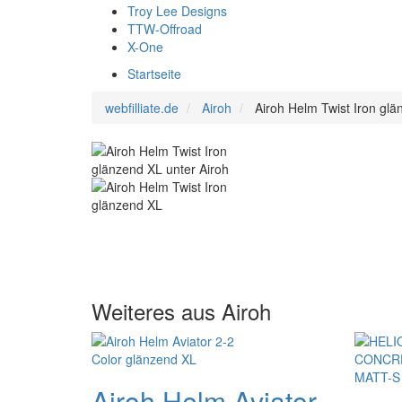
Troy Lee Designs
TTW-Offroad
X-One
Startseite
webfilliate.de
Airoh
Airoh Helm Twist Iron gl
Weiteres aus Airoh
Airoh Helm Aviator