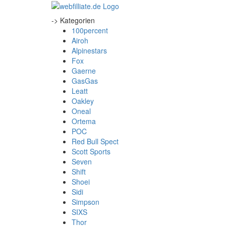
-> Kategorien
100percent
Airoh
Alpinestars
Fox
Gaerne
GasGas
Leatt
Oakley
Oneal
Ortema
POC
Red Bull Spect
Scott Sports
Seven
Shift
Shoei
Sidi
Simpson
SIXS
Thor