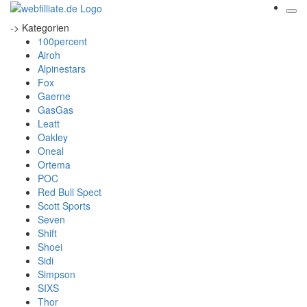
-> Kategorien
100percent
Airoh
Alpinestars
Fox
Gaerne
GasGas
Leatt
Oakley
Oneal
Ortema
POC
Red Bull Spect
Scott Sports
Seven
Shift
Shoei
Sidi
Simpson
SIXS
Thor