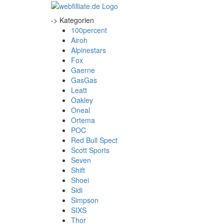
-> Kategorien
100percent
Airoh
Alpinestars
Fox
Gaerne
GasGas
Leatt
Oakley
Oneal
Ortema
POC
Red Bull Spect
Scott Sports
Seven
Shift
Shoei
Sidi
Simpson
SIXS
Thor