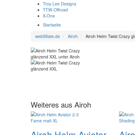
Troy Lee Designs
TTW-Offroad
X-One
Startseite
webfilliate.de
Airoh
Airoh Helm Twist Crazy g
Weiteres aus Airoh
Airoh Helm Aviator
Air