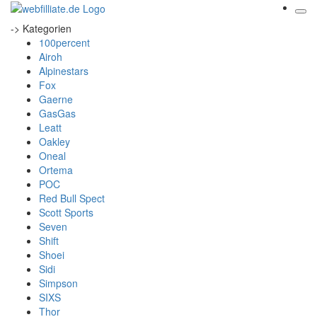
-> Kategorien
100percent
Airoh
Alpinestars
Fox
Gaerne
GasGas
Leatt
Oakley
Oneal
Ortema
POC
Red Bull Spect
Scott Sports
Seven
Shift
Shoei
Sidi
Simpson
SIXS
Thor