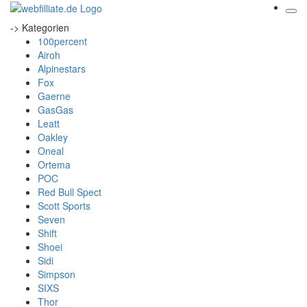
-> Kategorien
100percent
Airoh
Alpinestars
Fox
Gaerne
GasGas
Leatt
Oakley
Oneal
Ortema
POC
Red Bull Spect
Scott Sports
Seven
Shift
Shoei
Sidi
Simpson
SIXS
Thor