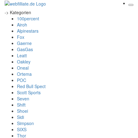
-> Kategorien
100percent
Airoh
Alpinestars
Fox
Gaerne
GasGas
Leatt
Oakley
Oneal
Ortema
POC
Red Bull Spect
Scott Sports
Seven
Shift
Shoei
Sidi
Simpson
SIXS
Thor