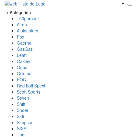
-> Kategorien
100percent
Airoh
Alpinestars
Fox
Gaerne
GasGas
Leatt
Oakley
Oneal
Ortema
POC
Red Bull Spect
Scott Sports
Seven
Shift
Shoei
Sidi
Simpson
SIXS
Thor