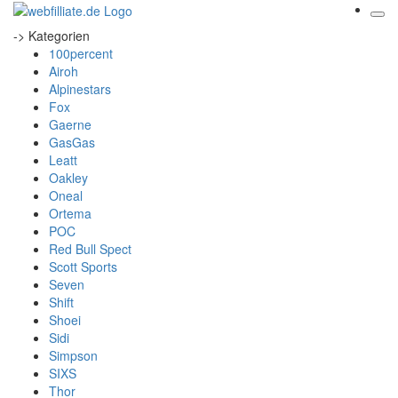
-> Kategorien
100percent
Airoh
Alpinestars
Fox
Gaerne
GasGas
Leatt
Oakley
Oneal
Ortema
POC
Red Bull Spect
Scott Sports
Seven
Shift
Shoei
Sidi
Simpson
SIXS
Thor