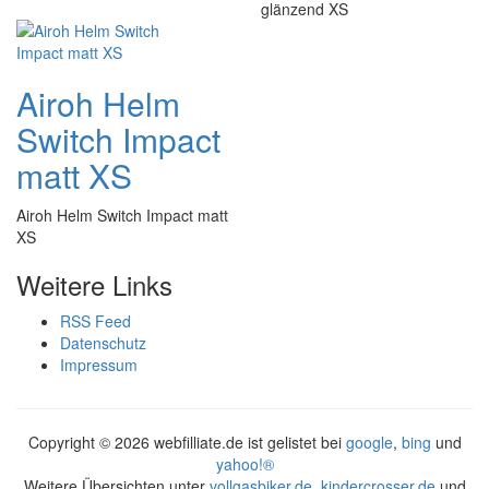
glänzend XS
Airoh Helm
Switch Impact
matt XS
Airoh Helm Switch Impact matt
XS
Weitere Links
RSS Feed
Datenschutz
Impressum
Copyright ©
2026 webfilliate.de ist gelistet bei
google
,
bing
und
yahoo!®
Weitere Übersichten unter
vollgasbiker.de
,
kindercrosser.de
und