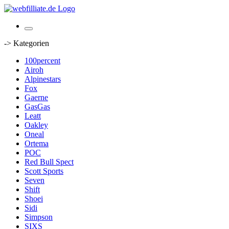
-> Kategorien
100percent
Airoh
Alpinestars
Fox
Gaerne
GasGas
Leatt
Oakley
Oneal
Ortema
POC
Red Bull Spect
Scott Sports
Seven
Shift
Shoei
Sidi
Simpson
SIXS