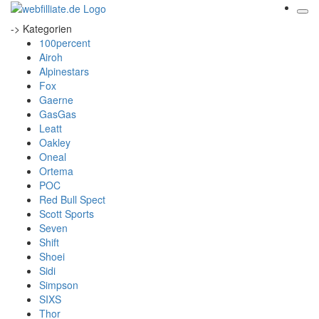
-> Kategorien
100percent
Airoh
Alpinestars
Fox
Gaerne
GasGas
Leatt
Oakley
Oneal
Ortema
POC
Red Bull Spect
Scott Sports
Seven
Shift
Shoei
Sidi
Simpson
SIXS
Thor