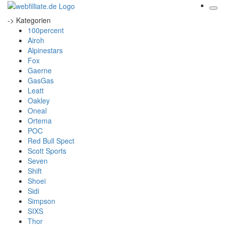
-> Kategorien
100percent
Airoh
Alpinestars
Fox
Gaerne
GasGas
Leatt
Oakley
Oneal
Ortema
POC
Red Bull Spect
Scott Sports
Seven
Shift
Shoei
Sidi
Simpson
SIXS
Thor