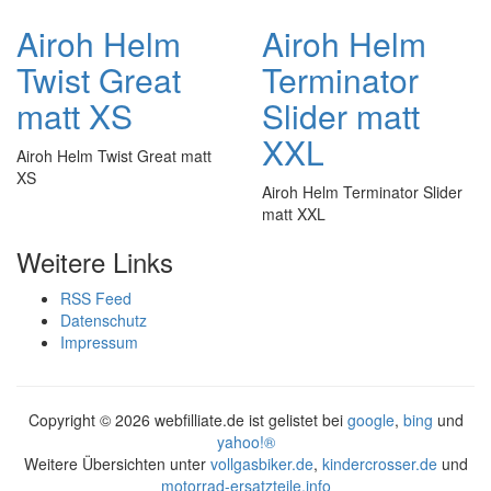
Airoh Helm
Airoh Helm
Twist Great
Terminator
matt XS
Slider matt
XXL
Airoh Helm Twist Great matt
XS
Airoh Helm Terminator Slider
matt XXL
Weitere Links
RSS Feed
Datenschutz
Impressum
Copyright ©
2026 webfilliate.de ist gelistet bei
google
,
bing
und
yahoo!®
Weitere Übersichten unter
vollgasbiker.de
,
kindercrosser.de
und
motorrad-ersatzteile.info